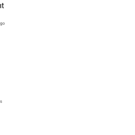
nt
go
es