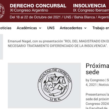
Ganador Concurso Ponencias
Jóvenes Profesionales
oticias
Académicas
UNS
Antecedentes
Trabajo e
by
Congreso
|
Sep 8, 2021
|
Noticias
Emanuel Nagel, con su presentación “ROL DEL MAGISTRADO EN E
NECESARIO TRATAMIENTO DIFERENCIADO DE LA INSOLVENCIA”.
Próxim
sede
by
Congreso
|
S
4, 2021
|
Notici
Presentamos l
sede del próxi
Congreso 2024
la Facultad de