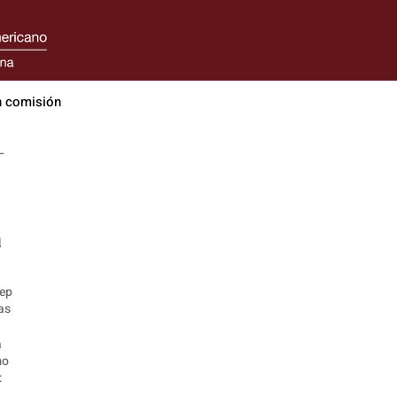
n comisión
L
a
ep
as
a
mo
: