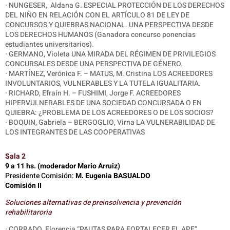
· NUNGESER, Aldana G. ESPECIAL PROTECCIÓN DE LOS DERECHOS
DEL NIÑO EN RELACIÓN CON EL ARTÍCULO 81 DE LEY DE
CONCURSOS Y QUIEBRAS NACIONAL. UNA PERSPECTIVA DESDE
LOS DERECHOS HUMANOS (Ganadora concurso ponencias
estudiantes universitarios).
· GERMANO, Violeta UNA MIRADA DEL RÉGIMEN DE PRIVILEGIOS
CONCURSALES DESDE UNA PERSPECTIVA DE GÉNERO.
· MARTÍNEZ, Verónica F. – MATUS, M. Cristina LOS ACREEDORES
INVOLUNTARIOS, VULNERABLES Y LA TUTELA IGUALITARIA.
· RICHARD, Efraín H. – FUSHIMI, Jorge F. ACREEDORES
HIPERVULNERABLES DE UNA SOCIEDAD CONCURSADA O EN
QUIEBRA: ¿PROBLEMA DE LOS ACREEDORES O DE LOS SOCIOS?
· BOQUIN, Gabriela – BERGOGLIO, Virna LA VULNERABILIDAD DE
LOS INTEGRANTES DE LAS COOPERATIVAS
Sala 2
9 a 11 hs. (moderador Mario Arruiz)
Presidente Comisión:
M. Eugenia BASUALDO
Comisión II
Soluciones alternativas de preinsolvencia y prevención
rehabilitaroria
· CORRADO, Florencia “PAUTAS PARA FORTALECER EL APE”.