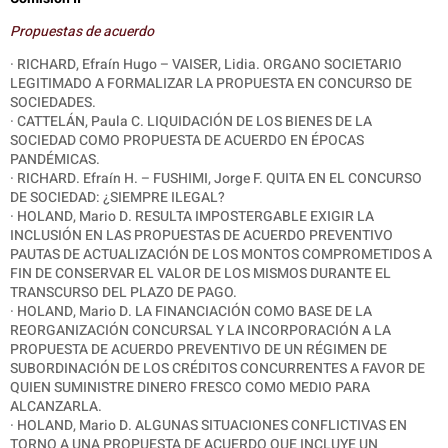
Propuestas de acuerdo
· RICHARD, Efraín Hugo – VAISER, Lidia. ORGANO SOCIETARIO
LEGITIMADO A FORMALIZAR LA PROPUESTA EN CONCURSO DE
SOCIEDADES.
·
CATTELÁN, Paula C. LIQUIDACIÓN DE LOS BIENES DE LA
SOCIEDAD COMO PROPUESTA DE ACUERDO EN ÉPOCAS
PANDÉMICAS.
· RICHARD. Efraín H. – FUSHIMI, Jorge F. QUITA EN EL CONCURSO
DE SOCIEDAD: ¿SIEMPRE ILEGAL?
· HOLAND, Mario D. RESULTA IMPOSTERGABLE EXIGIR LA
INCLUSIÓN EN LAS PROPUESTAS DE ACUERDO PREVENTIVO
PAUTAS DE ACTUALIZACIÓN DE LOS MONTOS COMPROMETIDOS A
FIN DE CONSERVAR EL VALOR DE LOS MISMOS DURANTE EL
TRANSCURSO DEL PLAZO DE PAGO.
· HOLAND, Mario D. LA FINANCIACIÓN COMO BASE DE LA
REORGANIZACIÓN CONCURSAL Y LA INCORPORACIÓN A LA
PROPUESTA DE ACUERDO PREVENTIVO DE UN RÉGIMEN DE
SUBORDINACIÓN DE LOS CRÉDITOS CONCURRENTES A FAVOR DE
QUIEN SUMINISTRE DINERO FRESCO COMO MEDIO PARA
ALCANZARLA.
· HOLAND, Mario D. ALGUNAS SITUACIONES CONFLICTIVAS EN
TORNO A UNA PROPUESTA DE ACUERDO QUE INCLUYE UN