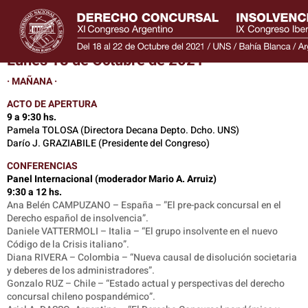
PROGRAMA
Lunes 18 de Octubre de 2021
· MAÑANA ·
ACTO DE APERTURA
9 a 9:30 hs.
Pamela TOLOSA (Directora Decana Depto. Dcho. UNS)
Darío J. GRAZIABILE (Presidente del Congreso)
CONFERENCIAS
Panel Internacional (moderador Mario A. Arruiz)
9:30 a 12 hs.
Ana Belén CAMPUZANO – España – ”El pre-pack concursal en el
Derecho español de insolvencia”.
Daniele VATTERMOLI – Italia – “El grupo insolvente en el nuevo
Código de la Crisis italiano”.
Diana RIVERA – Colombia – “Nueva causal de disolución societaria
y deberes de los administradores”.
Gonzalo RUZ – Chile – “Estado actual y perspectivas del derecho
concursal chileno pospandémico”.