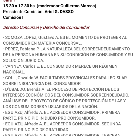
Sala 1
15.30 a 17.30 hs. (moderador Guillermo Marcos)
Presidente Comisión:
Ariel G. DASSO
Comisión I
Derecho Concursal y Derecho del Consumidor
· SOMOZA LOPEZ, Gustavo A. ES EL MOMENTO DE PROTEGER AL
CONSUMIDOR EN MATERIA CONCURSAL.
· PEREZ, Fabiana P. LA NATURALEZA DEL SOBREENDEUDAMIENTO
DE LA PERSONA HUMANA EN SU CONDICIÓN DE CONSUMIDOR Y SU
SOLUCIÓN JURÍDICA.
·
VANNEY, Carlos E. EL CONSUMIDOR MERECE UN RÉGIMEN
NACIONAL.
·
COLL, Osvaldo W. FACULTADES PROVINCIALES PARA LEGISLAR
SOBRE INSOLVENCIA DEL CONSUMIDOR
·
D’UBALDO, Brenda A. EL PROCESO DE PROTECCIÓN DE LOS
INTERESES ECONÓMICOS DEL CONSUMIDOR SOBREENDEUDADO.
ANÁLISIS DEL PROYECTO DE CÓDIGO DE PROTECCIÓN DE LAS Y
LOS CONSUMIDORES Y USUARIOS DE LA NACIÓN.
· EGUIAZU, Alfredo A. EL ACREEDOR CONSUMIDOR. PRIMERA
PARTE. PRINCIPIO IN DUBIO PRO CONSUMIDOR.
· EGUIAZU, Alfredo A. EL ACREEDOR CONSUMIDOR. SEGUNDA
PARTE. PRINCIPIO DE GRATUIDAD.
· EGUIAZU, Alfredo A. EL ACREEDOR CONSUMIDOR. TERCERA