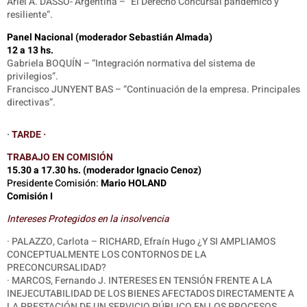
Ariel A. DASSO- Argentina – “El Derecho Concursal pandémico y
resiliente”.
Panel Nacional (moderador Sebastián Almada)
12 a 13 hs.
Gabriela BOQUÍN – “Integración normativa del sistema de
privilegios”.
Francisco JUNYENT BAS – “Continuación de la empresa. Principales
directivas”.
·
TARDE ·
TRABAJO EN COMISIÓN
15.30 a 17.30 hs. (moderador Ignacio Cenoz)
Presidente Comisión:
Mario HOLAND
Comisión I
Intereses Protegidos en la insolvencia
·
PALAZZO, Carlota – RICHARD, Efraín Hugo ¿Y SI AMPLIAMOS
CONCEPTUALMENTE LOS CONTORNOS DE LA
PRECONCURSALIDAD?
· MARCOS, Fernando J. INTERESES EN TENSIÓN FRENTE A LA
INEJECUTABILIDAD DE LOS BIENES AFECTADOS DIRECTAMENTE A
LA PRESTACIÓN DE UN SERVICIO PÚBLICO EN LOS PROCESOS