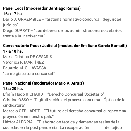
Panel Local (moderador Santiago Ramos)
16 a 17 hs.
Darío J. GRAZIABILE – “Sistema normativo concursal. Seguridad
jurídica”.
Diego DUPRAT – “Los deberes de los administradores societarios
frente a la insolvencia”.
Conversatorio Poder Judicial (moderador Emiliano García Bambill)
17 a 18 hs.
María Cristina DE CESARIS
Verónica F. MARTÍNEZ
Eduardo M. CHIAVASSA
“La magistratura concursal”
Panel Nacional (moderador Mario A. Arruiz)
18 a 20 hs.
Efraín Hugo RICHARD – “Derecho Concursal Societario”.
Cristina OSSO – “Digitalización del proceso concursal. Óptica de la
sindicatura”.
Marcelo GEBHARDT – “
El futuro del derecho concursal europeo y su
proyección en nuestro país
”.
Héctor ALEGRIA –
“
Elaboración teórica y demandas reales de la
sociedad en la post pandemia
.
La recuperación del tejido