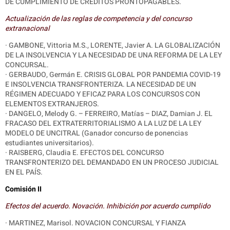
DE CUMPLIMIENTO DE CRÉDITOS PRONTOPAGABLES.
Actualización de las reglas de competencia y del concurso
extranacional
· GAMBONE, Vittoria M.S., LORENTE, Javier A. LA GLOBALIZACIÓN
DE LA INSOLVENCIA Y LA NECESIDAD DE UNA REFORMA DE LA LEY
CONCURSAL.
· GERBAUDO, Germán E. CRISIS GLOBAL POR PANDEMIA COVID-19
E INSOLVENCIA TRANSFRONTERIZA. LA NECESIDAD DE UN
RÉGIMEN ADECUADO Y EFICAZ PARA LOS CONCURSOS CON
ELEMENTOS EXTRANJEROS.
· DANGELO, Melody G. – FERREIRO, Matías – DIAZ, Damian J. EL
FRACASO DEL EXTRATERRITORIALISMO A LA LUZ DE LA LEY
MODELO DE UNCITRAL (Ganador concurso de ponencias
estudiantes universitarios).
· RAISBERG, Claudia E. EFECTOS DEL CONCURSO
TRANSFRONTERIZO DEL DEMANDADO EN UN PROCESO JUDICIAL
EN EL PAÍS.
Comisión II
Efectos del acuerdo. Novación. Inhibición por acuerdo cumplido
· MARTINEZ, Marisol. NOVACION CONCURSAL Y FIANZA