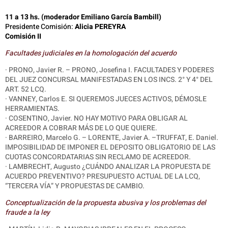
11 a 13 hs. (moderador Emiliano García Bambill)
Presidente Comisión:
Alicia PEREYRA
Comisión II
Facultades judiciales en la homologación del acuerdo
· PRONO, Javier R. – PRONO, Josefina I. FACULTADES Y PODERES
DEL JUEZ CONCURSAL MANIFESTADAS EN LOS INCS. 2° Y 4° DEL
ART. 52 LCQ.
· VANNEY, Carlos E. SI QUEREMOS JUECES ACTIVOS, DÉMOSLE
HERRAMIENTAS.
· COSENTINO, Javier. NO HAY MOTIVO PARA OBLIGAR AL
ACREEDOR A COBRAR MÁS DE LO QUE QUIERE.
· BARREIRO, Marcelo G. – LORENTE, Javier A. –TRUFFAT, E. Daniel.
IMPOSIBILIDAD DE IMPONER EL DEPOSITO OBLIGATORIO DE LAS
CUOTAS CONCORDATARIAS SIN RECLAMO DE ACREEDOR.
· LAMBRECHT, Augusto ¿CUÁNDO ANALIZAR LA PROPUESTA DE
ACUERDO PREVENTIVO? PRESUPUESTO ACTUAL DE LA LCQ,
“TERCERA VÍA” Y PROPUESTAS DE CAMBIO.
Conceptualización de la propuesta abusiva y los problemas del
fraude a la ley