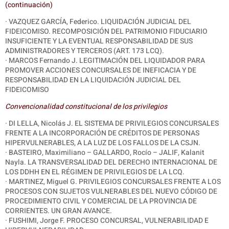
(continuación)
· VAZQUEZ GARCÍA, Federico. LIQUIDACIÓN JUDICIAL DEL
FIDEICOMISO. RECOMPOSICIÓN DEL PATRIMONIO FIDUCIARIO
INSUFICIENTE Y LA EVENTUAL RESPONSABILIDAD DE SUS
ADMINISTRADORES Y TERCEROS (ART. 173 LCQ).
·
MARCOS
Fernando J. LEGITIMACIÓN DEL LIQUIDADOR PARA
PROMOVER ACCIONES CONCURSALES DE INEFICACIA Y DE
RESPONSABILIDAD EN LA LIQUIDACIÓN JUDICIAL DEL
FIDEICOMISO
Convencionalidad constitucional de los privilegios
· DI LELLA, Nicolás J. EL SISTEMA DE PRIVILEGIOS CONCURSALES
FRENTE A LA INCORPORACIÓN DE CRÉDITOS DE PERSONAS
HIPERVULNERABLES, A LA LUZ DE LOS FALLOS DE LA CSJN.
·
BASTEIRO, Maximiliano – GALLARDO, Rocío – JALIF, Kalanit
Nayla. LA TRANSVERSALIDAD DEL DERECHO INTERNACIONAL DE
LOS DDHH EN EL RÉGIMEN DE PRIVILEGIOS DE LA LCQ.
· MARTINEZ, Miguel G. PRIVILEGIOS CONCURSALES FRENTE A LOS
PROCESOS CON SUJETOS VULNERABLES DEL NUEVO CÓDIGO DE
PROCEDIMIENTO CIVIL Y COMERCIAL DE LA PROVINCIA DE
CORRIENTES. UN GRAN AVANCE.
· FUSHIMI, Jorge F. PROCESO CONCURSAL, VULNERABILIDAD E