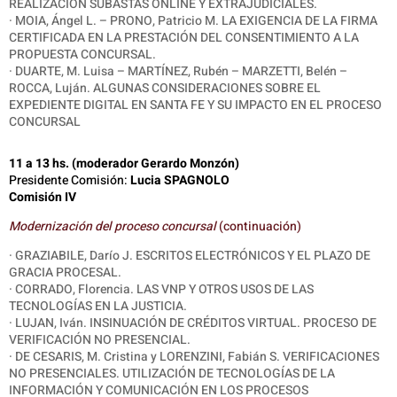
REALIZACION SUBASTAS ONLINE Y EXTRAJUDICIALES.
· MOIA, Ángel L. – PRONO, Patricio M. LA EXIGENCIA DE LA FIRMA
CERTIFICADA EN LA PRESTACIÓN DEL CONSENTIMIENTO A LA
PROPUESTA CONCURSAL.
· DUARTE, M. Luisa – MARTÍNEZ, Rubén – MARZETTI, Belén –
ROCCA, Luján. ALGUNAS CONSIDERACIONES SOBRE EL
EXPEDIENTE DIGITAL EN SANTA FE Y SU IMPACTO EN EL PROCESO
CONCURSAL
11 a 13 hs. (moderador Gerardo Monzón)
Presidente Comisión:
Lucia SPAGNOLO
Comisión IV
Modernización del proceso concursal
(continuación)
· GRAZIABILE, Darío J. ESCRITOS ELECTRÓNICOS Y EL PLAZO DE
GRACIA PROCESAL.
·
CORRADO, Florencia. LAS VNP Y OTROS USOS DE LAS
TECNOLOGÍAS EN LA JUSTICIA.
· LUJAN, Iván. INSINUACIÓN DE CRÉDITOS VIRTUAL. PROCESO DE
VERIFICACIÓN NO PRESENCIAL.
· DE CESARIS, M. Cristina y LORENZINI, Fabián S. VERIFICACIONES
NO PRESENCIALES.
UTILIZACIÓN DE TECNOLOGÍAS DE LA
INFORMACIÓN Y COMUNICACIÓN EN LOS PROCESOS