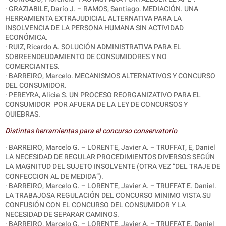
·
GRAZIABILE, Darío J. – RAMOS, Santiago. MEDIACIÓN. UNA
HERRAMIENTA EXTRAJUDICIAL ALTERNATIVA PARA LA
INSOLVENCIA DE LA PERSONA HUMANA SIN ACTIVIDAD
ECONÓMICA.
· RUIZ, Ricardo A. SOLUCIÓN ADMINISTRATIVA PARA EL
SOBREENDEUDAMIENTO DE CONSUMIDORES Y NO
COMERCIANTES.
· BARREIRO, Marcelo. MECANISMOS ALTERNATIVOS Y CONCURSO
DEL CONSUMIDOR.
· PEREYRA, Alicia S. UN PROCESO REORGANIZATIVO PARA EL
CONSUMIDOR
POR AFUERA DE LA LEY DE CONCURSOS Y
QUIEBRAS.
Distintas herramientas para el concurso conservatorio
· BARREIRO, Marcelo G. – LORENTE, Javier A. – TRUFFAT, E, Daniel
LA NECESIDAD DE REGULAR PROCEDIMIENTOS DIVERSOS SEGÚN
LA MAGNITUD DEL SUJETO INSOLVENTE (OTRA VEZ “DEL TRAJE DE
CONFECCION AL DE MEDIDA”).
·
BARREIRO, Marcelo G. – LORENTE, Javier A. – TRUFFAT E. Daniel.
LA TRABAJOSA REGULACIÓN DEL CONCURSO MINIMO VISTA SU
CONFUSIÓN CON EL CONCURSO DEL CONSUMIDOR Y LA
NECESIDAD DE SEPARAR CAMINOS.
· BARREIRO, Marcelo G. – LORENTE, Javier A. – TRUFFAT E. Daniel