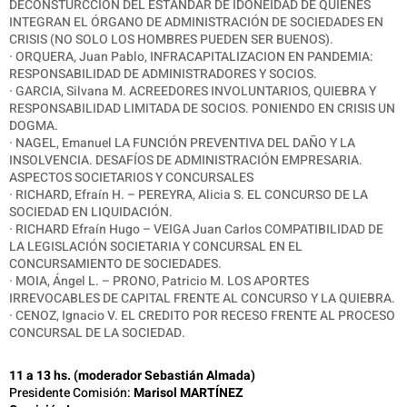
DECONSTURCCIÓN DEL ESTÁNDAR DE IDONEIDAD DE QUIENES
INTEGRAN EL ÓRGANO DE ADMINISTRACIÓN DE SOCIEDADES EN
CRISIS (NO SOLO LOS HOMBRES PUEDEN SER BUENOS).
· ORQUERA, Juan Pablo, INFRACAPITALIZACION EN PANDEMIA:
RESPONSABILIDAD DE ADMINISTRADORES Y SOCIOS.
·
GARCIA, Silvana M. ACREEDORES INVOLUNTARIOS, QUIEBRA Y
RESPONSABILIDAD LIMITADA DE SOCIOS. PONIENDO EN CRISIS UN
DOGMA.
· NAGEL, Emanuel LA FUNCIÓN PREVENTIVA DEL DAÑO Y LA
INSOLVENCIA. DESAFÍOS DE ADMINISTRACIÓN EMPRESARIA.
ASPECTOS SOCIETARIOS Y CONCURSALES
· RICHARD, Efraín H. – PEREYRA, Alicia S. EL CONCURSO DE LA
SOCIEDAD EN LIQUIDACIÓN.
· RICHARD Efraín Hugo – VEIGA Juan Carlos COMPATIBILIDAD DE
LA LEGISLACIÓN SOCIETARIA Y CONCURSAL EN EL
CONCURSAMIENTO DE SOCIEDADES.
·
MOIA, Ángel L. – PRONO, Patricio M. LOS APORTES
IRREVOCABLES DE CAPITAL FRENTE AL CONCURSO Y LA QUIEBRA.
· CENOZ, Ignacio V. EL CREDITO POR RECESO FRENTE AL PROCESO
CONCURSAL DE LA SOCIEDAD.
11 a 13 hs. (moderador Sebastián Almada)
Presidente Comisión:
Marisol MARTÍNEZ