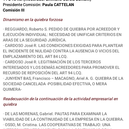
Presidente Comisión:
Paula CATTELAN
Comisión III
Dinamismo en la quiebra forzosa
· REGGIARDO, Roberto S. PEDIDO DE QUIEBRA POR ACREEDOR Y
EJECUCIÓN INDIVIDUAL: NECESIDAD DE UNIFICAR CRITERIOS EN
ARAS DE LA SEGURIDAD JURÍDICA.
·
CARDOSO José R. LAS CONDICIONES EXIGIDAS PARA PLANTEAR
EL INCIDENTE DE NULIDAD CONTRA LA AUSENCIA O VICIOS DEL
EMPLAZAMIENTO DEL ART 84 LCQ.
· CARDOSO José R. LEGITIMACIÓN DE LOS TERCEROS
INTERESADOS Y LOS DEMÁS ACREEDORES PARA PROMOVER EL
RECURSO DE REPOSICIÓN DEL ART 94 LCQ.
· JUNYENT BAS, Francisco – MACAGNO, Ariel A. G. QUIEBRA DE LA
SOCIEDAD CANCELADA -POSIBILIDAD EFECTIVA, O MERA
QUIMERA-
Readecuación de la continuación de la actividad empresarial en
quiebra
· DE LAS MORENAS, Gabriel. PAUTAS PARA EXAMINAR LA
VIABILIDAD DE LA CONTINUIDAD DE LA EMPRESA EN LA QUIEBRA.
· OSSO, M. Cristina. LAS COOPERATIVAS DE TRABAJO: UNA