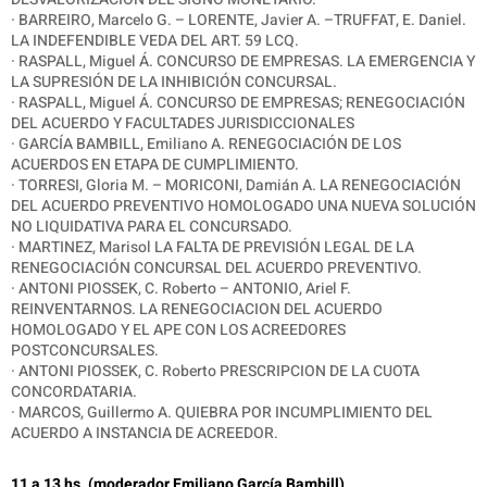
·
BARREIRO, Marcelo G. – LORENTE, Javier A. –TRUFFAT, E. Daniel.
LA INDEFENDIBLE VEDA DEL ART. 59 LCQ.
· RASPALL, Miguel Á. CONCURSO DE EMPRESAS. LA EMERGENCIA Y
LA SUPRESIÓN DE LA INHIBICIÓN CONCURSAL.
· RASPALL, Miguel Á. CONCURSO DE EMPRESAS; RENEGOCIACIÓN
DEL ACUERDO Y FACULTADES JURISDICCIONALES
· GARCÍA BAMBILL, Emiliano A. RENEGOCIACIÓN DE LOS
ACUERDOS EN ETAPA DE CUMPLIMIENTO.
· TORRESI, Gloria M. – MORICONI, Damián A. LA RENEGOCIACIÓN
DEL ACUERDO PREVENTIVO HOMOLOGADO UNA NUEVA SOLUCIÓN
NO LIQUIDATIVA PARA EL CONCURSADO.
· MARTINEZ, Marisol LA FALTA DE PREVISIÓN LEGAL DE LA
RENEGOCIACIÓN CONCURSAL DEL ACUERDO PREVENTIVO.
· ANTONI PIOSSEK, C. Roberto – ANTONIO, Ariel F.
REINVENTARNOS. LA RENEGOCIACION DEL ACUERDO
HOMOLOGADO Y EL APE CON LOS ACREEDORES
POSTCONCURSALES.
· ANTONI PIOSSEK, C. Roberto PRESCRIPCION DE LA CUOTA
CONCORDATARIA.
· MARCOS, Guillermo A. QUIEBRA POR INCUMPLIMIENTO DEL
ACUERDO A INSTANCIA DE ACREEDOR.
11 a 13 hs. (moderador Emiliano García Bambill)