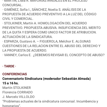
· MARTÍN, Lidia R. MAYORIAS IRREALES EN EL PROCESO
CONCURSAL.
·
GIMÉNEZ, Sofía I., SÁNCHEZ, Noelia S. ANÁLISIS DE LA
PROPUESTA DE ACUERDO PREVENTIVO A LA LUZ DEL CÓDIGO
CIVIL Y COMERCIAL.
· STOLKINER, Martín A. HOMOLOGACIÓN DEL ACUERDO
PREVENTIVO. PROPUESTA ABUSIVA. INSUFICIENCIA DEL MERITO
DE LA QUITA Y ESPERA COMO UNICO FACTOR DE ATRIBUCION.
ACTUACIÓN DE LA SINDICATURA.
· ESPARZA, Gustavo A. – FIGUEROLA, Melchor E. ALGUNAS
CUESTIONES DE LA RELACION ENTRE EL ABUSO DEL DERECHO Y
LA PROPUESTA DE ACUERDO.
· VANNEY, Carlos E.
¿DEBEMOS REVISAR EL CONCEPTO DE ABUSO?
· TARDE ·
CONFERENCIAS
Conversatorio Sindicatura (moderador Sebastián Almada)
15 a 16 hs.
Martín STOLKINER
Florencia CORRADO
J. Marcelo VILLOLDO
“Problemas actuales de la sindicatura concursal. Incumbencia y
honorarios”.