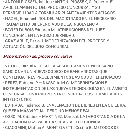
· ANTONI PIOSSEK, M. José ANTONI PIOSSEK, C. Roberto. EL
APOLILLAMIENTO
DEL PROCESO CONCURSAL Y SU
PERMISIBILIDAD A FORMULAR PLANTEAMIENTOS ACIAGOS.
· NAGEL, Emanuel. ROL DEL MAGISTRADO EN EL NECESARIO
TRATAMIENTO DIFERENCIADO DE LA INSOLVENCIA.
· FAVIER DUBOIS Eduardo M.
ATRIBUCIONES DEL JUEZ
CONCURSAL EN LA POSMODERNIDAD.
· GRAZIABILE, Darío J. MODERNIZACIÓN DEL PROCESO Y
ACTUACIÓN DEL JUEZ CONCURSAL.
Modernización del proceso concursal
· VÍTOLO, Daniel R. RESULTA ABSOLUTAMENTE NECESARIO
SANCIONAR UN NUEVO CÓDIGO DE BANCARROTAS QUE
CONTENGA TRES PROCEDIMIENTOS BÁSICOS DIFERENCIADOS.
· PEREZ, Fabiana P. – DASSO Ariel G. MODERNIZACIÓN E
INSTRUMENTACIÓN DE LAS NUEVAS TECNOLOGÍAS EN EL ÁMBITO
CONCURSAL. UNA PROPUESTA CONCRETA. LOS FORMULARIOS
INTELIGENTES.
· ESTRADA, Federico G. ENAJENACIÓN DE BIENES EN LA QUIEBRA.
QUE SEA MÁS VIRTUAL PERO NO MENOS REAL.
· OSSO, M. Cristina – MARTÍNEZ, Marisol. LA IMPORTANCIA DE LA
APLICACIÓN MASIVA DE LA SUBASTA ELECTRÓNICA.
· GIACOMINI, Matías A. MONTELVETTI, Cecilia B.
METODOS DE