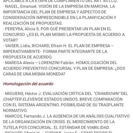
APLICABLE A LA ETAPA DE CUMPLIMIENTO DEL ART. 45 LCQ.
·
NAGEL, Emanuel. VISIÓN DE LA EMPRESA EN MARCHA. LA
IMPORTANCIA DEL PLAN DE EMPRESA Y ASPECTOS DE
CONSIDERACIÓN IMPRESCINDIBLE EN LA PLANIFICACIÓN Y
REALIZACIÓN DE PROPUESTAS.
· PEREYRA, Alicia S. POR QUÉ PRESENTAR UN PLAN EN EL
CONCURSO -¿ES EL PLAN MISMO LA PROPUESTA DE ACUERDO A
VOTAR?
· VAISER, Lidia, RICHARD, Efraín H. EL PLAN DE EMPRESA –
IMPERATIVAMENTE-
FORMA PARTE NTEGRANTE DE LA
PROPUESTA DE ACUERDO.
· MAREGA Alexis – LORENZINI Fabián. HOMOLOGACIÓN DEL
ACUERDO PREVENTIVO CONCURSAL Y PLAN DE EMPRESA: ¿DOS
CARAS DE UNA MISMA MONEDA?
Homologación del acuerdo
· MIGUENS, Héctor J. EVALUACIÓN CRÍTICA DEL
“CRAMDOWN”
DEL
CHAPTER ELEVEN
DE ESTADOS UNIDOS. BREVE COMPARACIÓN
CON EL SISTEMA ARGENTINO. POSIBILIDAD DE SU TRASPLANTE
NORMATIVO.
·
MARCOS, Fernando J. LA AUSENCIA DE UN ANÁLISIS CUALITATIVO
DE LA ORGANIZACIÓN EN CRISIS. EL MERECIMIENTO DE LA
TUTELA POS CONCURSAL. EL ESTÁNDAR DE VIABILIDAD.