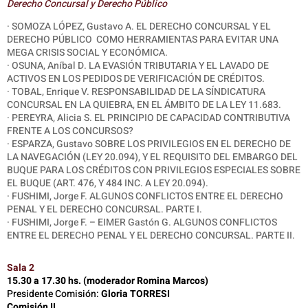
Derecho Concursal y Derecho Público
·
SOMOZA LÓPEZ, Gustavo A. EL DERECHO CONCURSAL Y EL
DERECHO PÚBLICO COMO HERRAMIENTAS PARA EVITAR UNA
MEGA CRISIS SOCIAL Y ECONÓMICA.
· OSUNA, Aníbal D. LA EVASIÓN TRIBUTARIA Y EL LAVADO DE
ACTIVOS EN LOS PEDIDOS DE VERIFICACIÓN DE CRÉDITOS.
· TOBAL, Enrique V. RESPONSABILIDAD DE LA SÍNDICATURA
CONCURSAL EN LA QUIEBRA, EN EL ÁMBITO DE LA LEY 11.683.
·
PEREYRA, Alicia S. EL PRINCIPIO DE CAPACIDAD CONTRIBUTIVA
FRENTE A LOS CONCURSOS?
·
ESPARZA, Gustavo SOBRE LOS PRIVILEGIOS EN EL DERECHO DE
LA NAVEGACIÓN (LEY 20.094), Y EL REQUISITO DEL EMBARGO DEL
BUQUE PARA LOS CRÉDITOS CON PRIVILEGIOS ESPECIALES SOBRE
EL BUQUE (ART. 476, Y 484 INC. A LEY 20.094).
·
FUSHIMI, Jorge F. ALGUNOS CONFLICTOS ENTRE EL DERECHO
PENAL Y EL DERECHO CONCURSAL. PARTE I.
· F
USHIMI, Jorge F. – EIMER Gastón G. ALGUNOS CONFLICTOS
ENTRE EL DERECHO PENAL Y EL DERECHO CONCURSAL. PARTE II.
Sala 2
15.30 a 17.30 hs. (moderador Romina Marcos)
Presidente Comisión:
Gloria TORRESI
Comisión II